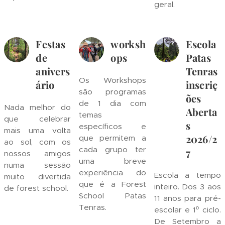
geral.
Festas
worksh
Escola
de
ops
Patas
anivers
Tenras
Os Workshops
ário
inscriç
são programas
ões
de 1 dia com
Nada melhor do
Aberta
temas
que celebrar
s
específicos e
mais uma volta
2026/2
que permitem a
ao sol, com os
cada grupo ter
7
nossos amigos
uma breve
numa sessão
experiência do
Escola a tempo
muito divertida
que é a Forest
inteiro. Dos 3 aos
de forest school.
School Patas
11 anos para pré-
Tenras.
escolar e 1º ciclo.
De Setembro a