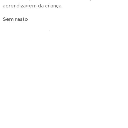
aprendizagem da criança.
Sem rasto
Não deixamos vestígios da nossa presença no local
e procuramos reduzir o impacto da nossa presença
na floresta. Tentamos reflectir sobre as relações
sustentáveis entre humanos e não-humanos de
forma a imaginarmos um futuro mais saudável.
Benefícios da