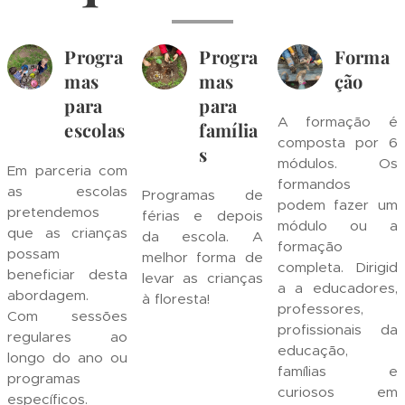
Progra
Progra
Forma
mas
mas
ção
para
para
A formação é
escolas
família
composta por 6
s
módulos. Os
Em parceria com
formandos
as escolas
Programas de
podem fazer um
pretendemos
férias e depois
módulo ou a
que as crianças
da escola. A
formação
possam
melhor forma de
completa. Dirigid
beneficiar desta
levar as crianças
a a educadores,
abordagem.
à floresta!
professores,
Com sessões
profissionais da
regulares ao
educação,
longo do ano ou
famílias e
programas
curiosos em
específicos.