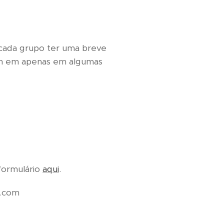
cada grupo ter uma breve
em em apenas em algumas
formulário
aqui
.
com