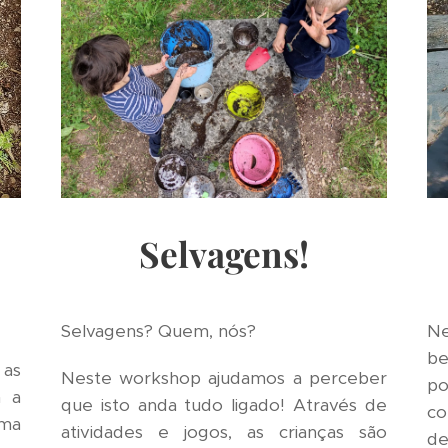
Selvagens!
Ne
Selvagens? Quem, nós?
be
as
Neste workshop ajudamos a perceber
p
m a
que isto anda tudo ligado! Através de
co
ma
atividades e jogos, as crianças são
de