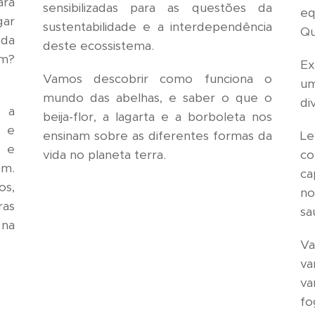
ara
sensibilizadas para as questões da
eq
gar
sustentabilidade e a interdependência
Qu
 da
deste ecossistema.
em?
Ex
Vamos descobrir como funciona o
um
mundo das abelhas, e saber o que o
di
 a
beija-flor, a lagarta e a borboleta nos
r e
Le
ensinam sobre as diferentes formas da
s e
co
vida no planeta terra.
am.
ca
s,
no
as
sa
 na
Va
va
va
fo