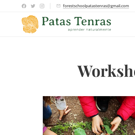
forestschoolpatastenras@gmail.com
Worksho